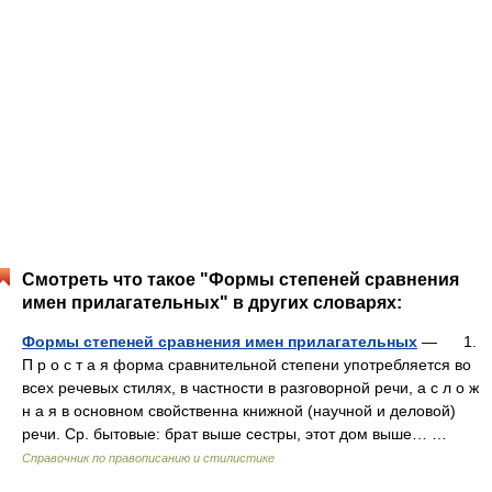
Смотреть что такое "Формы степеней сравнения
имен прилагательных" в других словарях:
Формы степеней сравнения имен прилагательных
— 1.
П р о с т а я форма сравнительной степени употребляется во
всех речевых стилях, в частности в разговорной речи, а с л о ж
н а я в основном свойственна книжной (научной и деловой)
речи. Ср. бытовые: брат выше сестры, этот дом выше… …
Справочник по правописанию и стилистике