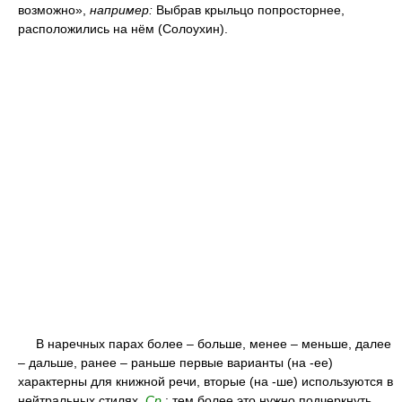
возможно»,
например:
Выбрав крыльцо попросторнее,
расположились на нём (Солоухин).
В наречных парах более – больше, менее – меньше, далее
– дальше, ранее – раньше первые варианты (на -ее)
характерны для книжной речи, вторые (на -ше) используются в
нейтральных стилях.
Ср.
: тем более это нужно подчеркнуть,