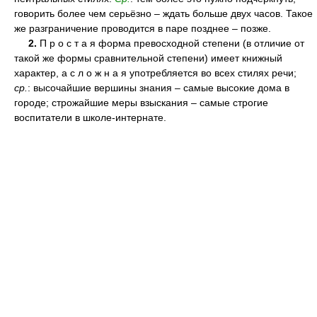
говорить более чем серьёзно – ждать больше двух часов. Такое
же разграничение проводится в паре позднее – позже.
2.
П р о с т а я форма превосходной степени (в отличие от
такой же формы сравнительной степени) имеет книжный
характер, а с л о ж н а я употребляется во всех стилях речи;
ср.
: высочайшие вершины знания – самые высокие дома в
городе; строжайшие меры взыскания – самые строгие
воспитатели в школе-интернате.