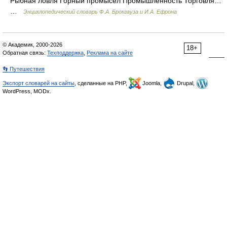
Рыбная ловля Горный промысел Промышленность Торговля…
…
Энциклопедический словарь Ф.А. Брокгауза и И.А. Ефрона
© Академик, 2000-2026
18+
Обратная связь:
Техподдержка
,
Реклама на сайте
👣 Путешествия
Экспорт словарей на сайты
, сделанные на PHP,
Joomla,
Drupal,
WordPress, MODx.