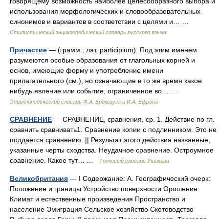
говорящему возможность наиболее целесообразного выбора и
использования морфологических и словообразовательных
синонимов и вариантов в соответствии с целями и… …
Стилистический энциклопедический словарь русского языка
Причастие
— (грамм.; лат. participium). Под этим именем
разумеются особые образования от глагольных корней и
основ, имеющие форму и употребление имени
прилагательного (см.), но означающие в то же время какое
нибудь явление или событие, ограниченное во… …
Энциклопедический словарь Ф.А. Брокгауза и И.А. Ефрона
СРАВНЕНИЕ
— СРАВНЕНИЕ, сравнения, ср. 1. Действие по гл.
сравнить сравнивать1. Сравнение копии с подлинником. Это не
поддается сравнению. || Результат этого действия названные,
указанные черты сходства. Неудачное сравнение. Остроумное
сравнение. Какое тут… …
Толковый словарь Ушакова
Великобритания
— I Содержание: А. Географический очерк:
Положение и границы Устройство поверхности Орошение
Климат и естественные произведения Пространство и
население Эмиграция Сельское хозяйство Скотоводство