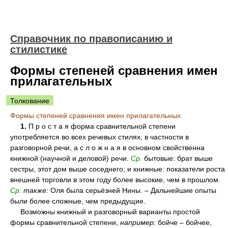
Справочник по правописанию и
стилистике
Формы степеней сравнения имен
прилагательных
Толкование
Формы степеней сравнения имен прилагательных
1.
П р о с т а я форма сравнительной степени
употребляется во всех речевых стилях, в частности в
разговорной речи, а с л о ж н а я в основном свойственна
книжной (научной и деловой) речи.
Ср.
бытовые: брат выше
сестры, этот дом выше соседнего; и книжные: показатели роста
внешней торговли в этом году более высокие, чем в прошлом.
Ср.
также:
Оля была серьёзней Нины. – Дальнейшие опыты
были более сложные, чем предыдущие.
Возможны книжный и разговорный варианты простой
формы сравнительной степени,
например:
бойче – бойчее,