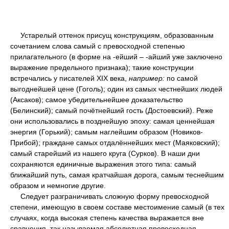
Устарелый оттенок присущ конструкциям, образованным
сочетанием слова самый с превосходной степенью
прилагательного (в форме на -ейший – -айший уже заключено
выражение предельного признака); такие конструкции
встречались у писателей XIX века,
например:
по самой
выгоднейшей цене (Гоголь); один из самых честнейших людей
(Аксаков); самое убедительнейшее доказательство
(Белинский); самый почётнейший гость (Достоевский). Реже
они использовались в позднейшую эпоху: самая ценнейшая
энергия (Горький); самым наглейшим образом (Новиков-
Прибой); граждане самых отдалённейших мест (Маяковский);
самый старейший из нашего круга (Сурков). В наши дни
сохраняются единичные выражения этого типа: самый
ближайший путь, самая кратчайшая дорога, самым теснейшим
образом и немногие другие.
Следует разграничивать сложную форму превосходной
степени, имеющую в своем составе местоимение самый (в тех
случаях, когда высокая степень качества выражается вне
сравнения, так называемая абсолютная превосходная