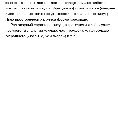
звонче – звончее, ловче – ловчее, слаще – слаже, хлёстче –
хлеще. От слова молодой образуется форма моложе (младше
имеет значение «ниже по должности, по званию, по чину»).
Явно просторечной является форма красивше.
Разговорный характер присущ выражениям живёт лучше
прежнего (в значении «лучше, чем прежде»), устал больше
вчерашнего («больше, чем вчера») и т. п.