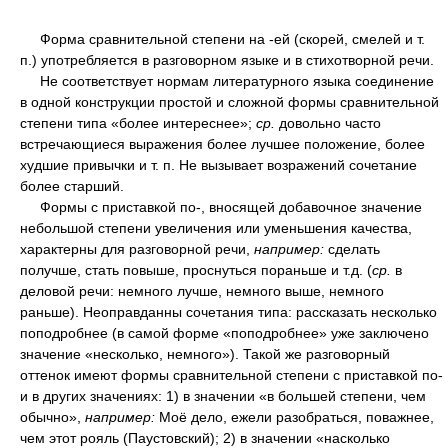
Форма сравнительной степени на -ей (скорей, смелей и т.
п.) употребляется в разговорном языке и в стихотворной речи.
Не соответствует нормам литературного языка соединение
в одной конструкции простой и сложной формы сравнительной
степени типа «более интереснее»;
ср.
довольно часто
встречающиеся выражения более лучшее положение, более
худшие привычки и т. п. Не вызывает возражений сочетание
более старший.
Формы с приставкой по-, вносящей добавочное значение
небольшой степени увеличения или уменьшения качества,
характерны для разговорной речи,
например:
сделать
получше, стать повыше, проснуться пораньше и т.д. (
ср.
в
деловой речи: немного лучше, немного выше, немного
раньше). Неоправданны сочетания типа: рассказать несколько
поподробнее (в самой форме «поподробнее» уже заключено
значение «несколько, немного»). Такой же разговорный
оттенок имеют формы сравнительной степени с приставкой по-
и в других значениях: 1) в значении «в большей степени, чем
обычно»,
например:
Моё дело, ежели разобраться, поважнее,
чем этот рояль (Паустовский); 2) в значении «насколько